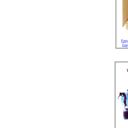
Feny
Fen
T