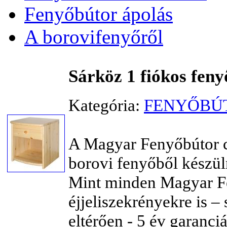
Fenyőbútor ápolás
A borovifenyőről
Sárköz 1 fiókos feny
Kategória:
FENYŐBÚT
A Magyar Fenyőbútor cs
borovi fenyőből készüln
Mint minden Magyar Fe
éjjeliszekrényekre is –
eltérően - 5 év garanci