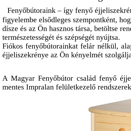
Fenyőbútoraink – így fenyő éjjeliszekrén
figyelembe elsődleges szempontként, hogy
dísze és az Ön hasznos társa, betöltse ren
természetességét és szépségét nyújtsa.
Fiókos fenyőbútorainkat felár nélkül, al
éjjeliszekrénye az Ön kényelmét szolgálj
A Magyar Fenyőbútor család fenyő éjjel
mentes Impralan felületkezelő rendszerek