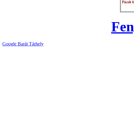
P
ácolt 
Fen
Google Barát Tárhely