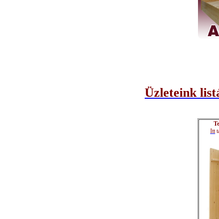
Üzleteink list
Te
Itt
t