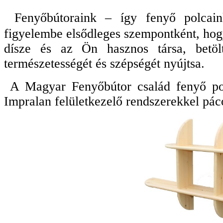
Fenyőbútoraink – így fenyő polcain
figyelembe elsődleges szempontként, hogy
dísze és az Ön hasznos társa, betölt
természetességét és szépségét nyújtsa.
A Magyar Fenyőbútor család fenyő pol
Impralan felületkezelő rendszerekkel pác