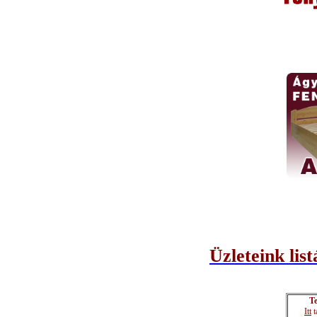
Üzleteink list
Te
Itt
t