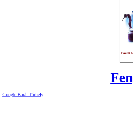
P
ácolt 
Fen
Google Barát Tárhely