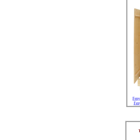
Feny
Fen
T