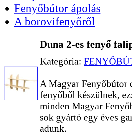
Fenyőbútor ápolás
A borovifenyőről
Duna 2-es fenyő fali
Kategória:
FENYŐBÚT
A Magyar Fenyőbútor c
fenyőből készülnek, ezz
minden Magyar Fenyőbú
sok gyártó egy éves gar
adunk.